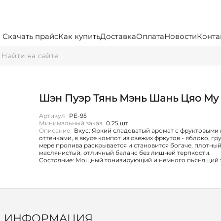
Скачать прайс
Как купить
Доставка
Оплата
Новости
Конта
Шэн Пуэр Тянь Мэнь Шань Цяо Му
Артикул
PE-95
Минимальный заказ
0.25 шт
Описание
Вкус: Яркий сладоватый аромат с фруктовыми
оттенками, в вкусе компот из свежих фркутов - яблоко, гр
мере пролива раскрывается и становится богаче, плотный
маслянистый, отличный баланс без лишней терпкости.
Состояние: Мощный тонизирующий и немного пьянящий 
ИНФОРМАЦИЯ