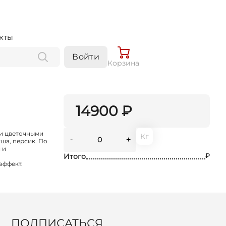
кты
Войти
Корзина
14900 ₽
 и цветочными
Кг
-
+
уша, персик. По
 и
Итого
₽
эффект.
ПОДПИСАТЬСЯ