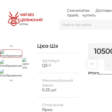
Скачать
Как
Доставк
ЧАЙ БЕЗ
прайс
купить
ЦЕРЕМОНИЙ
ОПТОМ
Цюэ Шэ
1050
Артикул
Кг
-
QS-1
Итого
Минимальный
заказ
0.25 шт
Описание
Ярко