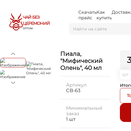
Скачать
Как
Доставк
ЧАЙ БЕЗ
прайс
купить
ЦЕРЕМОНИЙ
ОПТОМ
Пиала,
"Мифический
Олень", 40 мл
Шт
Артикул
Итог
CB-63
Т
Минимальный
заказ
1 шт