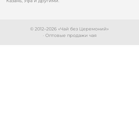
Казань, Уфа и другими.
© 2012–
2026
«Чай без Церемоний»
· Оптовые продажи чая