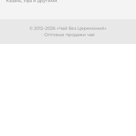
Казань, Уфа и другими.
© 2012–
2026
«Чай без Церемоний»
· Оптовые продажи чая