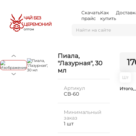
Скачать
Как
Доставк
ЧАЙ БЕЗ
прайс
купить
ЦЕРЕМОНИЙ
ОПТОМ
Пиала,
17
"Лазурная", 30
мл
Шт
Артикул
Итого
CB-60
Минимальный
заказ
1 шт