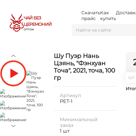
Скачать
Как
Доставк
ЧАЙ БЕЗ
прайс
купить
ЦЕРЕМОНИЙ
ОПТОМ
Шу Пуэр Нань
Цзянь, "Фэнхуан
Точa", 2021, точа, 100
гр
Шт
Ито
Артикул
PET-1
Минимальный
заказ
1 шт