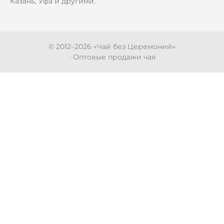
Казань, Уфа и другими.
© 2012–
2026
«Чай без Церемоний»
· Оптовые продажи чая