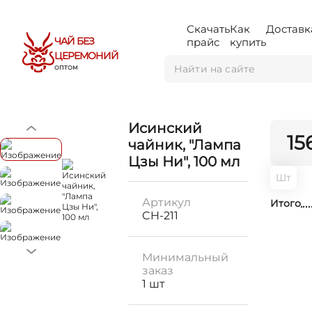
Скачать
Как
Доставк
ЧАЙ БЕЗ
прайс
купить
ЦЕРЕМОНИЙ
ОПТОМ
Исинский
15
чайник, "Лампа
Цзы Ни", 100 мл
Шт
Артикул
Итого
CH-211
Минимальный
заказ
1 шт