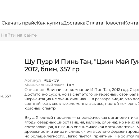
Скачать прайс
Как купить
Доставка
Оплата
Новости
Конта
Шу Пуэр И Пинь Тан, "Цзин Май Гун
2012, блин, 357 гр
Артикул
PEB-159
Минимальный заказ
1 шт
Описание
Блинчик от компании И Пин Тан, 2012 год. Сырь
Достаточно сухой, но за счет этого интересный, свой бала
Ферментация не очень сильная — в разваре видно, что до
светлый, есть светлые элементы в сырье, настой не черны
красный спектр.
Вкус: Ягодный профиль — специфическая органолептика
ягоды северных широт (вишня, калина, рябина), но не их 
составляющая, а именно специфическая органолептика.
древесности и жира и сливок, чем в сильно ферментирова
но больше легкости. Легко пьется, приятный. Не боится 