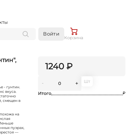
кты
Войти
Корзина
тин",
1240 ₽
Шт
-
+
е - гунтин.
нс вкуса.
Итого
₽
статочно
й, смещен в
 похожа на
кислая
 Меньше
нных пуэрах,
перестоя —