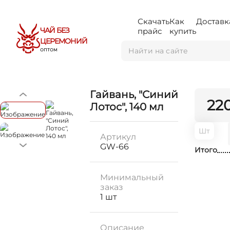
Скачать
Как
Доставк
ЧАЙ БЕЗ
прайс
купить
ЦЕРЕМОНИЙ
ОПТОМ
Гайвань, "Синий
22
Лотос", 140 мл
Шт
Артикул
GW-66
Итого
Минимальный
заказ
1 шт
Описание