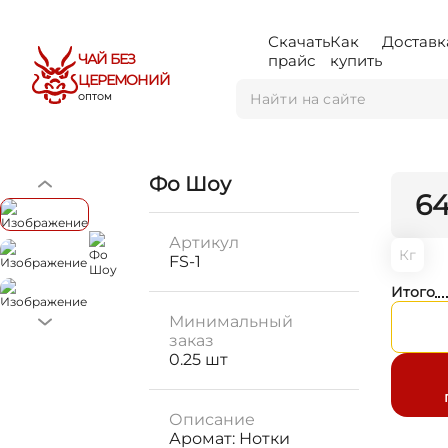
Скачать
Как
Доставк
ЧАЙ БЕЗ
прайс
купить
ЦЕРЕМОНИЙ
ОПТОМ
Фо Шоу
6
Артикул
Кг
FS-1
Итого
Минимальный
заказ
0.25 шт
Описание
Аромат: Нотки