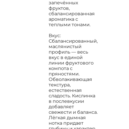
запечённых
фруктов,
сбалансированная
ароматика с
теплыми тонами.
Вкус:
Сбалансированный,
маслянистый
профиль — весь
вкус в единой
линии фруктового
компота с
пряностями.
Обволакивающая
текстура,
естественная
сладость. Кислинка
в послевкусии
добавляет
свежести и баланса.
Лёгкая дымная
нотка придает
глубину и характер.