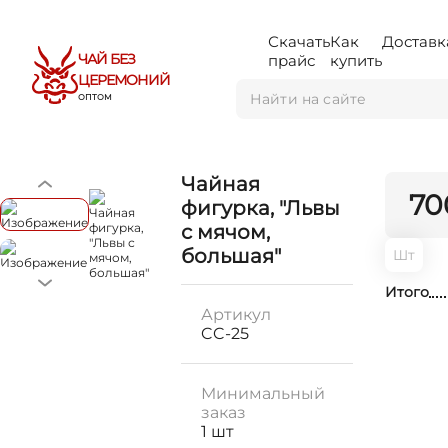
Скачать
Как
Доставк
ЧАЙ БЕЗ
прайс
купить
ЦЕРЕМОНИЙ
ОПТОМ
Чайная
70
фигурка, "Львы
с мячом,
большая"
Шт
Итого
Артикул
CC-25
Минимальный
заказ
1 шт