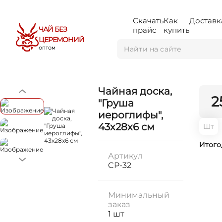
Скачать
Как
Доставк
ЧАЙ БЕЗ
прайс
купить
ЦЕРЕМОНИЙ
ОПТОМ
Чайная доска,
2
"Груша
иероглифы",
43х28х6 см
Шт
Итого
Артикул
CP-32
Минимальный
заказ
1 шт