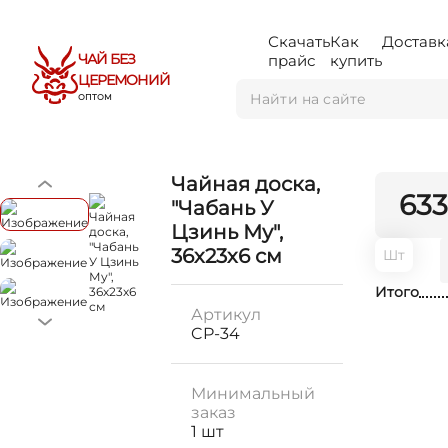
Скачать
Как
Доставк
ЧАЙ БЕЗ
прайс
купить
ЦЕРЕМОНИЙ
ОПТОМ
Чайная доска,
633
"Чабань У
Цзинь Му",
36х23х6 см
Шт
Итого
Артикул
CP-34
Минимальный
заказ
1 шт