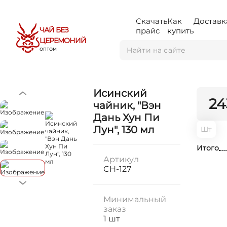
Скачать
Как
Доставк
ЧАЙ БЕЗ
прайс
купить
ЦЕРЕМОНИЙ
ОПТОМ
Исинский
24
чайник, "Вэн
Дань Хун Пи
Лун", 130 мл
Шт
Итого
Артикул
CH-127
Минимальный
заказ
1 шт