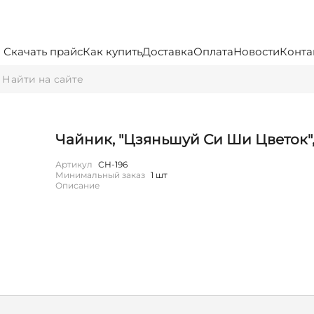
Скачать прайс
Как купить
Доставка
Оплата
Новости
Конта
Чайник, "Цзяньшуй Си Ши Цветок",
Артикул
CH-196
Минимальный заказ
1 шт
Описание