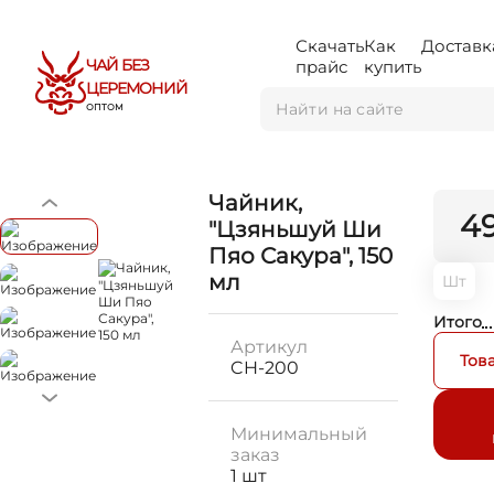
Скачать
Как
Доставк
ЧАЙ БЕЗ
прайс
купить
ЦЕРЕМОНИЙ
ОПТОМ
Чайник,
4
"Цзяньшуй Ши
Пяо Сакура", 150
мл
Шт
Итого
Артикул
Тов
CH-200
Минимальный
заказ
1 шт