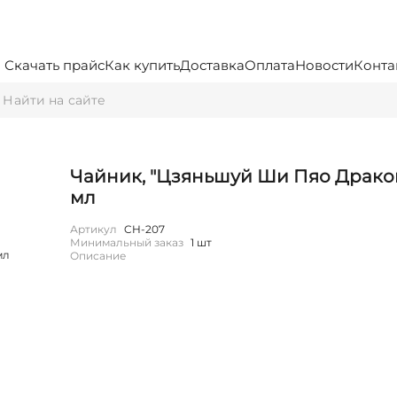
Скачать прайс
Как купить
Доставка
Оплата
Новости
Конта
Чайник, "Цзяньшуй Ши Пяо Дракон 
мл
Артикул
CH-207
Минимальный заказ
1 шт
Описание