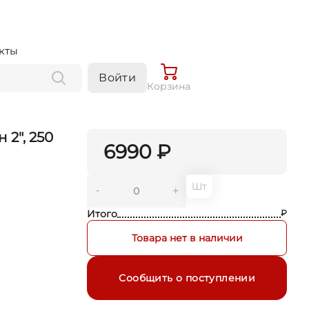
кты
Войти
Корзина
2", 250
6990 ₽
Шт
-
+
Итого
₽
Товара нет в наличии
Сообщить о поступлении