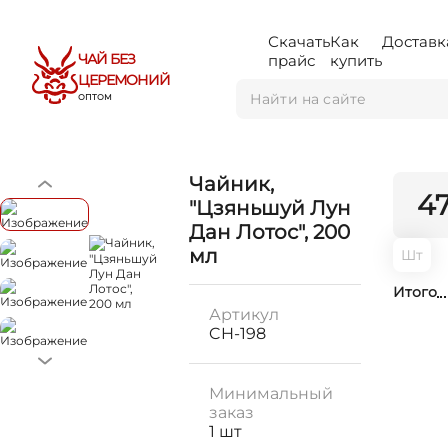
Скачать
Как
Доставк
ЧАЙ БЕЗ
прайс
купить
ЦЕРЕМОНИЙ
ОПТОМ
Чайник,
4
"Цзяньшуй Лун
Дан Лотос", 200
мл
Шт
Итого
Артикул
CH-198
Минимальный
заказ
1 шт