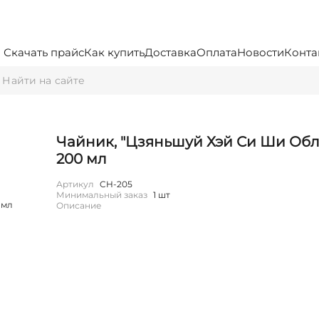
Скачать прайс
Как купить
Доставка
Оплата
Новости
Конта
Чайник, "Цзяньшуй Хэй Си Ши Обл
200 мл
Артикул
CH-205
Минимальный заказ
1 шт
Описание