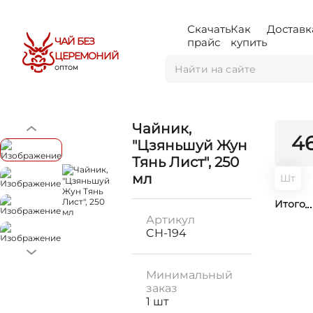
Скачать
Как
Доставк
ЧАЙ БЕЗ
прайс
купить
ЦЕРЕМОНИЙ
ОПТОМ
Чайник,
4
"Цзяньшуй Жун
Тянь Лист", 250
мл
Шт
Итого
Артикул
CH-194
Минимальный
заказ
1 шт