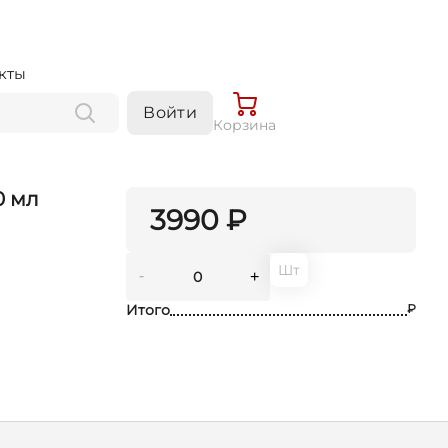
кты
Войти
Корзина
0 мл
3990 ₽
Шт
-
+
Итого
₽