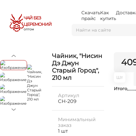
Скачать
Как
Доставк
ЧАЙ БЕЗ
прайс
купить
ЦЕРЕМОНИЙ
ОПТОМ
Чайник, "Нисин
40
Дэ Джун
Старый Город",
210 мл
Шт
Итого
Артикул
CH-209
Минимальный
заказ
1 шт